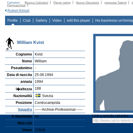
Calciatori
Ricerca Calciatori
Player rating
Nuovo Giocatore
proposta Talenti
Playerarchive
Robert Kimuli
Profile
Club
Gallery
Video
edit this player
Ha trasmesso un'imma
William Kvist
Cognome
Kvist
Nome
William
Pseudonimo
-
Data di nascita
25.08.1994
annata
1994
188
l�altezza
Nazionalità
Svezia
Posizione
Centrocampista
Squadra
------Archive-Professional------
Link a questo calciator:
A-Nazionale
no
Web site
-
Views
20848