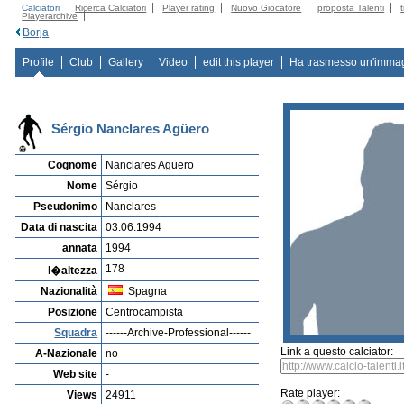
Calciatori
Ricerca Calciatori
Player rating
Nuovo Giocatore
proposta Talenti
Playerarchive
Borja
Profile
Club
Gallery
Video
edit this player
Ha trasmesso un'imma
Sérgio Nanclares Agüero
Cognome
Nanclares Agüero
Nome
Sérgio
Pseudonimo
Nanclares
Data di nascita
03.06.1994
annata
1994
178
l�altezza
Nazionalità
Spagna
Posizione
Centrocampista
Squadra
------Archive-Professional------
Link a questo calciator:
A-Nazionale
no
Web site
-
Rate player:
Views
24911