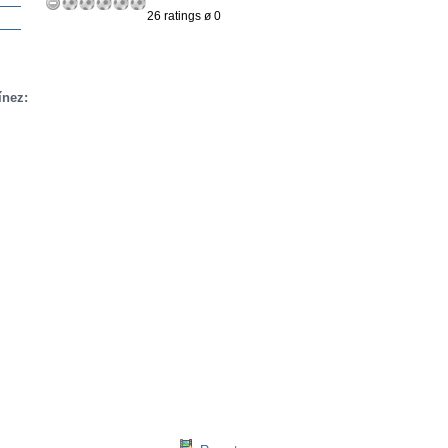
26 ratings ø 0
ínez: