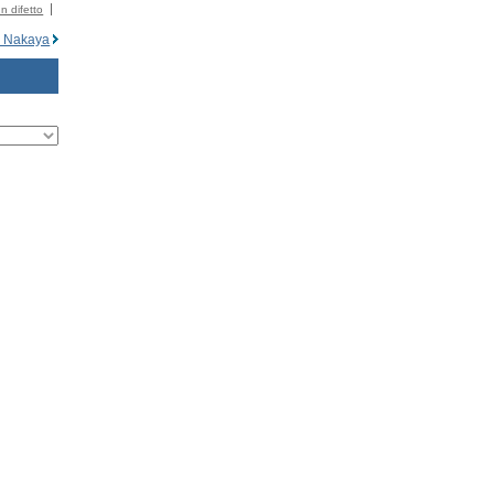
n difetto
 Nakaya