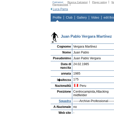
Calciatori
Ricerca Calciatori
Player rating
N
Playerarchive
Luca Parra
Profile
Club
Gallery
Video
edit thi
Juan Pablo Vergara Martínez
Cognome
Vergara Martínez
Nome
Juan Pablo
Pseudonimo
Juan Pablo Vergara
Data di
24.02.1985
nascita
annata
1985
175
l�altezza
Nazionalità
Peru
Posizione
Centrocampista,Attacking
midfielder
Squadra
------Archive-Professional-----
A-Nazionale
no
Web site
-