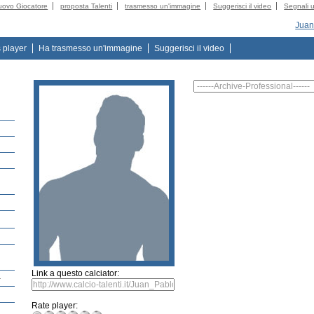
uovo Giocatore
proposta Talenti
trasmesso un'immagine
Suggerisci il video
Segnali u
Juan
s player
Ha trasmesso un'immagine
Suggerisci il video
Link a questo calciator:
-
Rate player: