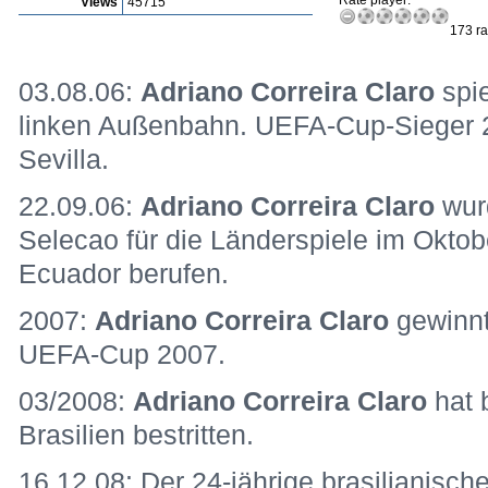
Rate player:
Views
45715
173 ra
03.08.06:
Adriano Correira Claro
spie
linken Außenbahn. UEFA-Cup-Sieger 
Sevilla.
22.09.06:
Adriano Correira Claro
wurd
Selecao für die Länderspiele im Okto
Ecuador berufen.
2007:
Adriano Correira Claro
gewinnt
UEFA-Cup 2007.
03/2008:
Adriano Correira Claro
hat 
Brasilien bestritten.
16.12.08: Der 24-jährige brasilianisch