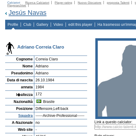
Calciatori
Ricerca Calciatori
Player rating
Nuovo Giocatore
proposta Talenti
Playerarchive
Jesús Navas
Profile
Club
Gallery
Video
edit this player
Ha trasmesso un'imma
Adriano Correia Claro
Cognome
Correia Claro
Nome
Adriano
Pseudonimo
Adriano
Data di nascita
26.10.1984
annata
1984
172
l�altezza
Nazionalità
Brasile
Posizione
Diffensore,Left back
Squadra
------Archive-Professional------
Link a questo calciator:
A-Nazionale
no
Web site
-