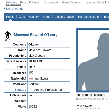
Calciatori
Ricerca Calciatori
Player rating
Nuovo Giocatore
proposta Talenti
Playerarchive
Uche Iwundu
Profile
Club
Gallery
Video
edit this player
Ha trasmesso un'imma
Maxence Edward O'Leary
Cognome
O'Leary
Nome
Maxence Edward
Pseudonimo
Max O'Leary
Data di nascita
10.10.1996
annata
1996
185
l�altezza
Nazionalità
Inghilterra
Posizione
Portiere
Squadra
------Archive-Professional------
Link a questo calciator:
A-Nazionale
no
Web site
-
Rate player:
Views
18122