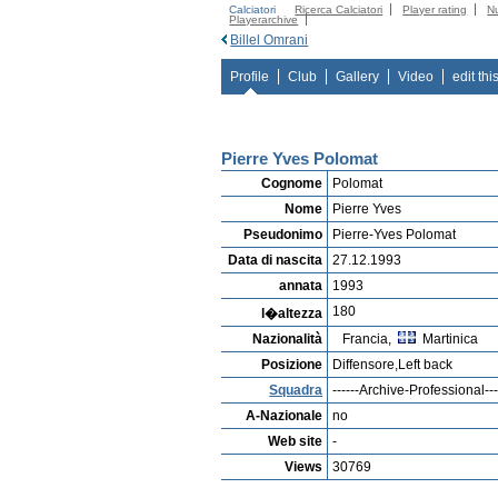
Calciatori
Ricerca Calciatori
Player rating
N
Playerarchive
Billel Omrani
Profile
Club
Gallery
Video
edit thi
Pierre Yves Polomat
Cognome
Polomat
Nome
Pierre Yves
Pseudonimo
Pierre-Yves Polomat
Data di nascita
27.12.1993
annata
1993
180
l�altezza
Nazionalità
Francia,
Martinica
Posizione
Diffensore,Left back
Squadra
------Archive-Professional---
A-Nazionale
no
Web site
-
Views
30769