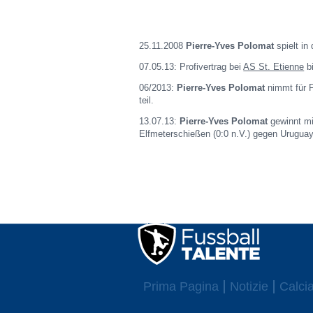
25.11.2008
Pierre-Yves Polomat
spielt in
07.05.13: Profivertrag bei
AS St. Etienne
b
06/2013:
Pierre-Yves Polomat
nimmt für F
teil.
13.07.13:
Pierre-Yves Polomat
gewinnt mi
Elfmeterschießen (0:0 n.V.) gegen Urugua
Prima Pagina
Notizie
Calcia