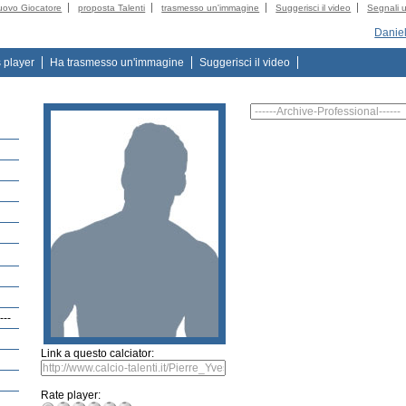
uovo Giocatore
proposta Talenti
trasmesso un'immagine
Suggerisci il video
Segnali u
Danie
s player
Ha trasmesso un'immagine
Suggerisci il video
---
Link a questo calciator:
Rate player: