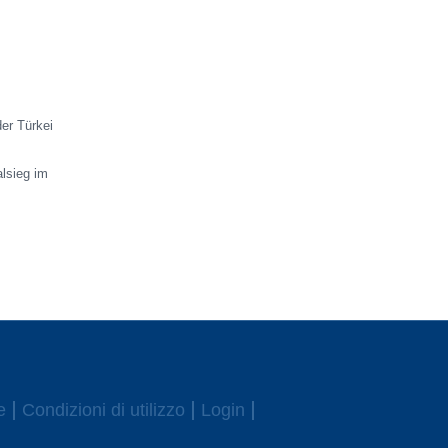
er Türkei
alsieg im
e
Condizioni di utilizzo
Login