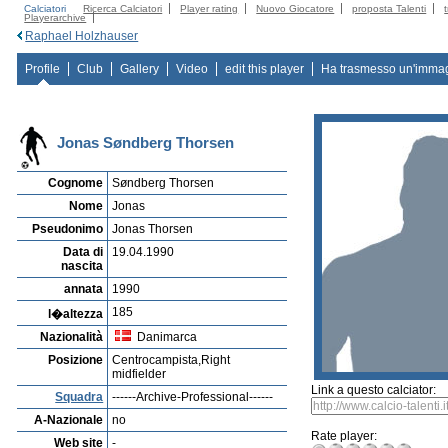
Calciatori
Ricerca Calciatori
Player rating
Nuovo Giocatore
proposta Talenti
Playerarchive
Raphael Holzhauser
Profile
Club
Gallery
Video
edit this player
Ha trasmesso un'imma
Jonas Søndberg Thorsen
Cognome
Søndberg Thorsen
Nome
Jonas
Pseudonimo
Jonas Thorsen
Data di
19.04.1990
nascita
annata
1990
185
l�altezza
Nazionalità
Danimarca
Posizione
Centrocampista,Right
midfielder
Link a questo calciator:
Squadra
------Archive-Professional------
A-Nazionale
no
Rate player:
Web site
-