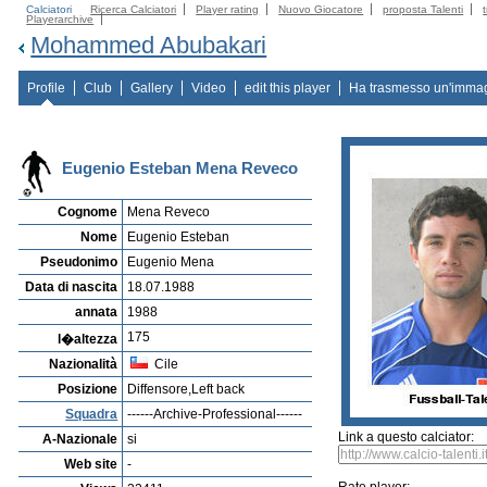
Calciatori
Ricerca Calciatori
Player rating
Nuovo Giocatore
proposta Talenti
Playerarchive
Mohammed Abubakari
Profile
Club
Gallery
Video
edit this player
Ha trasmesso un'imma
Eugenio Esteban Mena Reveco
Cognome
Mena Reveco
Nome
Eugenio Esteban
Pseudonimo
Eugenio Mena
Data di nascita
18.07.1988
annata
1988
175
l�altezza
Nazionalità
Cile
Posizione
Diffensore,Left back
Squadra
------Archive-Professional------
Link a questo calciator:
A-Nazionale
si
Web site
-