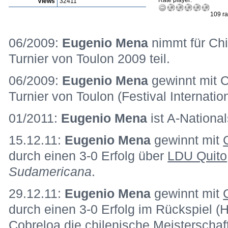
Rate player:
Views
32411
109 ra
06/2009:
Eugenio Mena
nimmt für Chi
Turnier von Toulon 2009 teil.
06/2009:
Eugenio Mena
gewinnt mit C
Turnier von Toulon (Festival Internation
01/2011:
Eugenio Mena
ist A-National
15.12.11:
Eugenio Mena
gewinnt mit
durch einen 3-0 Erfolg über
LDU Quito
Sudamericana
.
29.12.11:
Eugenio Mena
gewinnt mit
durch einen 3-0 Erfolg im Rückspiel (H
Cobreloa
die chilenische Meisterschaf