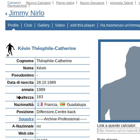
Calciatori
Ricerca Calciatori
Player rating
Nuovo Giocatore
proposta Talenti
Playerarchive
Jimmy Nirlo
Profile
Club
Gallery
Video
edit this player
Ha trasmesso un'imma
Kévin Théophile-Catherine
Cognome
Théophile-Catherine
Nome
Kévin
Pseudonimo
-
Data di nascita
28.10.1989
annata
1989
183
l�altezza
Nazionalità
Francia,
Guadalupa
Posizione
Diffensore,Centre back
Squadra
------Archive-Professional------
Link a questo calciator:
A-Nazionale
no
Web site
-