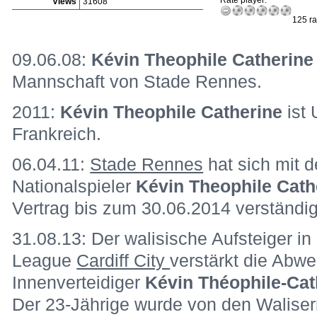
Rate player:
Views
31608
125 ra
09.06.08:
Kévin Theophile Catherine
Mannschaft von Stade Rennes.
2011:
Kévin Theophile Catherine
ist
Frankreich.
06.04.11:
Stade Rennes
hat sich mit 
Nationalspieler
Kévin Theophile Cath
Vertrag bis zum 30.06.2014 verständig
31.08.13: Der walisische Aufsteiger in
League
Cardiff City
verstärkt die Abw
Innenverteidiger
Kévin Théophile-Cat
Der 23-Jährige wurde von den Waliser