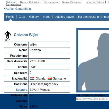
Calciatori
Ricerca Calciatori
Player rating
Nuovo Giocatore
proposta Talenti
Playerarchive
Adrian Gantenbein
Profile
Club
Gallery
Video
edit this player
Ha trasmesso un'imma
Chivano Wijks
Cognome
Wijks
Nome
Chivano
Pseudonimo
-
Data di nascita
22.05.2008
annata
2008
0
l�altezza
Nazionalità
Olanda,
Suriname
Posizione
Diffensore,Right back
Squadra
Bayern Monaco
Link a questo calciator:
A-Nazionale
no
Web site
-
Views
13568