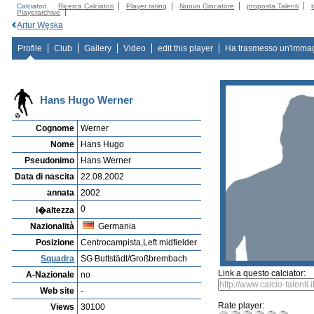
Calciatori
Ricerca Calciatori
Player rating
Nuovo Giocatore
proposta Talenti
Playerarchive
Artur Węska
Profile
Club
Gallery
Video
edit this player
Ha trasmesso un'imma
Hans Hugo Werner
Cognome
Werner
Nome
Hans Hugo
Pseudonimo
Hans Werner
Data di nascita
22.08.2002
annata
2002
0
l�altezza
Nazionalità
Germania
Posizione
Centrocampista,Left midfielder
Squadra
SG Buttstädt/Großbrembach
Link a questo calciator:
A-Nazionale
no
Web site
-
Rate player:
Views
30100