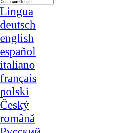
Lingua
deutsch
english
español
italiano
français
polski
Český
română
Русский