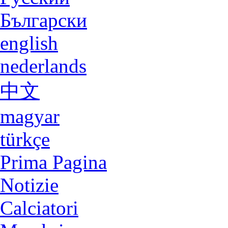
Български
english
nederlands
中文
magyar
türkçe
Prima Pagina
Notizie
Calciatori