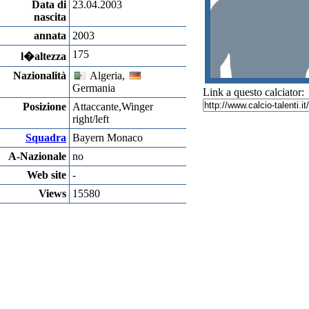
Data di
23.04.2003
nascita
annata
2003
175
l�altezza
Nazionalità
Algeria,
Germania
Link a questo calciator:
Posizione
Attaccante,Winger
right/left
Squadra
Bayern Monaco
A-Nazionale
no
Web site
-
Views
15580