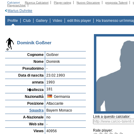
Calciatori
Ricerca Calciatori
Player rating
Nuovo Giocatore
proposta Talenti
Playerarchive
Marius Duhnke
Profile
Club
Gallery
Video
edit this player
Ha trasmesso un'imma
Dominik Goßner
Cognome
Goßner
Nome
Dominik
Pseudonimo
-
Data di nascita
23.02.1993
annata
1993
181
l�altezza
Nazionalità
Germania
Posizione
Attaccante
Squadra
Bayern Monaco
Link a questo calciator:
A-Nazionale
no
Web site
-
Rate player:
Views
40956