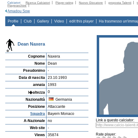
Calciatori
Ricerca Calciatori
Player rating
Nuovo Giocatore
proposta Talenti
Playerarchive
Amadou Sow
Profile
Club
Gallery
Video
edit this player
Ha trasmesso un'imma
Dean Naxera
Cognome
Naxera
Nome
Dean
Pseudonimo
-
Data di nascita
23.10.1993
annata
1993
0
l�altezza
Nazionalità
Germania
Posizione
Attaccante
Squadra
Bayern Monaco
Link a questo calciator:
A-Nazionale
no
Web site
-
Rate player:
Views
35874