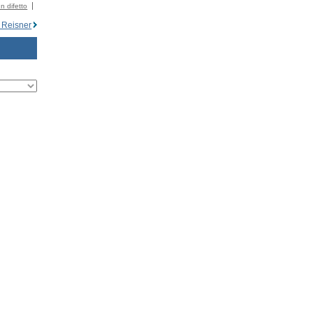
n difetto
n Reisner