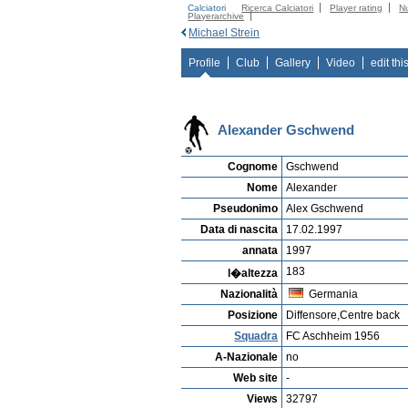
Calciatori
Ricerca Calciatori
Player rating
N
Playerarchive
Michael Strein
Profile
Club
Gallery
Video
edit thi
Alexander Gschwend
Cognome
Gschwend
Nome
Alexander
Pseudonimo
Alex Gschwend
Data di nascita
17.02.1997
annata
1997
183
l�altezza
Nazionalità
Germania
Posizione
Diffensore,Centre back
Squadra
FC Aschheim 1956
A-Nazionale
no
Web site
-
Views
32797