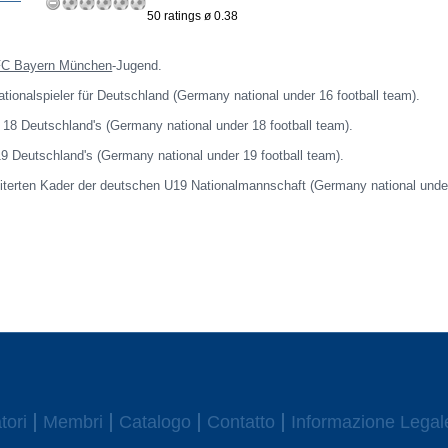
50 ratings ø 0.38
FC Bayern München
-Jugend.
ationalspieler für Deutschland (Germany national under 16 football team).
18 Deutschland's (Germany national under 18 football team).
19 Deutschland's (Germany national under 19 football team).
iterten Kader der deutschen U19 Nationalmannschaft (Germany national unde
tori
Membri
Catalogo
Contatto
Informazione Legal