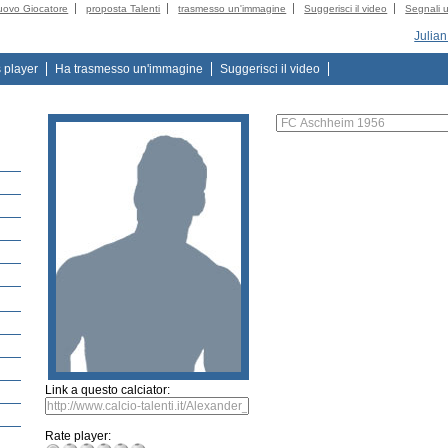
uovo Giocatore
proposta Talenti
trasmesso un'immagine
Suggerisci il video
Segnali u
Julia
s player
Ha trasmesso un'immagine
Suggerisci il video
Link a questo calciator:
Rate player: