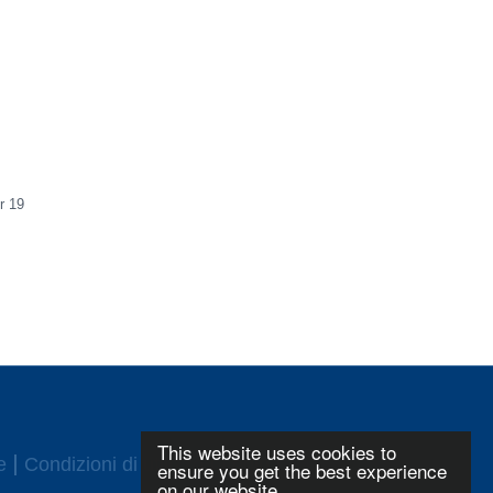
r 19
This website uses cookies to
e
Condizioni di utilizzo
Login
ensure you get the best experience
on our website