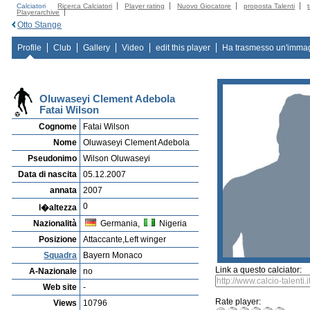
Calciatori
Ricerca Calciatori
Player rating
Nuovo Giocatore
proposta Talenti
Playerarchive
Otto Stange
Profile
Club
Gallery
Video
edit this player
Ha trasmesso un'imma
Oluwaseyi Clement Adebola
Fatai Wilson
Cognome
Fatai Wilson
Nome
Oluwaseyi Clement Adebola
Pseudonimo
Wilson Oluwaseyi
Data di nascita
05.12.2007
annata
2007
0
l�altezza
Nazionalità
Germania,
Nigeria
Posizione
Attaccante,Left winger
Squadra
Bayern Monaco
Link a questo calciator:
A-Nazionale
no
Web site
-
Rate player:
Views
10796