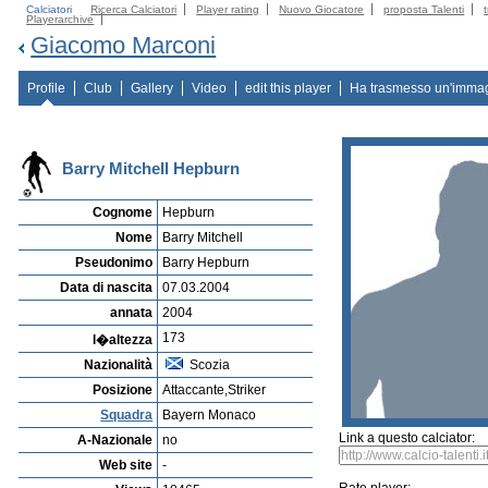
Calciatori
Ricerca Calciatori
Player rating
Nuovo Giocatore
proposta Talenti
Playerarchive
Giacomo Marconi
Profile
Club
Gallery
Video
edit this player
Ha trasmesso un'imma
Barry Mitchell Hepburn
Cognome
Hepburn
Nome
Barry Mitchell
Pseudonimo
Barry Hepburn
Data di nascita
07.03.2004
annata
2004
173
l�altezza
Nazionalità
Scozia
Posizione
Attaccante,Striker
Squadra
Bayern Monaco
Link a questo calciator:
A-Nazionale
no
Web site
-