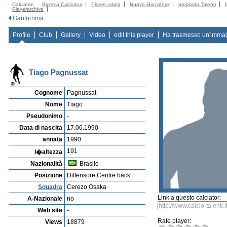
Calciatori
Ricerca Calciatori
Player rating
Nuovo Giocatore
proposta Talenti
Playerarchive
Ganfornina
Profile
Club
Gallery
Video
edit this player
Ha trasmesso un'imma
Tiago Pagnussat
Cognome
Pagnussat
Nome
Tiago
Pseudonimo
-
Data di nascita
17.06.1990
annata
1990
191
l�altezza
Nazionalità
Brasile
Posizione
Diffensore,Centre back
Squadra
Cerezo Osaka
Link a questo calciator:
A-Nazionale
no
Web site
-
Rate player:
Views
18879