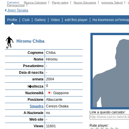
Calciatori
Ricerca Calciatori
Player rating
Nuovo Giocatore
proposta Talenti
Playerarchive
Jigen Tanaka
Profile
Club
Gallery
Video
edit this player
Ha trasmesso un'imma
Hiromu Chiba
Cognome
Chiba
Nome
Hiromu
Pseudonimo
-
Data di nascita
-
annata
2004
0
l�altezza
Nazionalità
Giappone
Posizione
Attaccante
Squadra
Cerezo Osaka
Link a questo calciator:
A-Nazionale
no
Web site
-
Rate player:
Views
11601