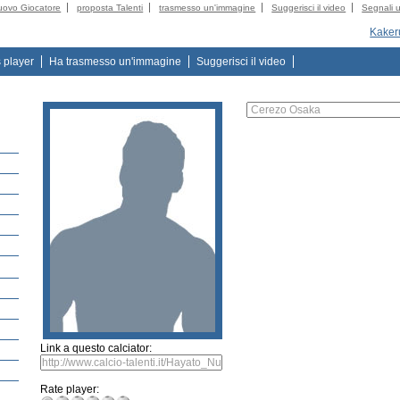
uovo Giocatore
proposta Talenti
trasmesso un'immagine
Suggerisci il video
Segnali u
Kaker
s player
Ha trasmesso un'immagine
Suggerisci il video
Link a questo calciator:
Rate player: