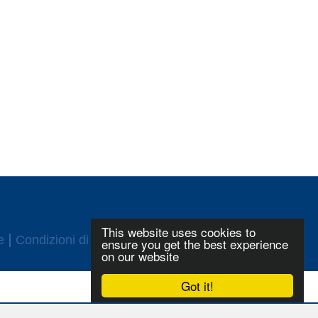
This website uses cookies to
e
Condizioni di utilizzo
Login
ensure you get the best experience
on our website
Got it!