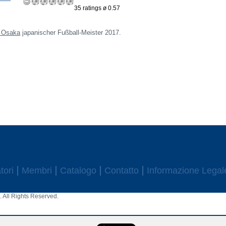
35 ratings ø 0.57
 Osaka
japanischer Fußball-Meister 2017.
tori
Membri
Catalogo
Contatto
Informazione Legal
 All Rights Reserved.
aw