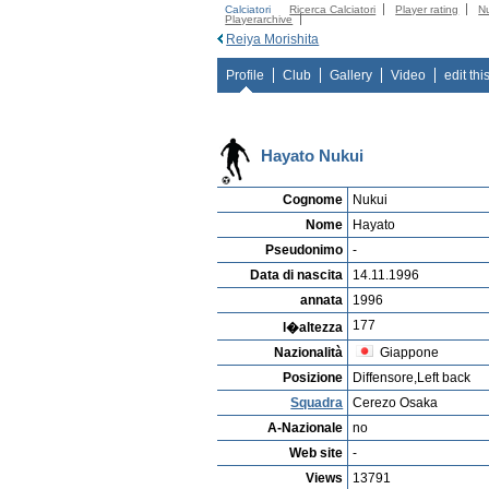
Calciatori
Ricerca Calciatori
Player rating
N
Playerarchive
Reiya Morishita
Profile
Club
Gallery
Video
edit thi
Hayato Nukui
Cognome
Nukui
Nome
Hayato
Pseudonimo
-
Data di nascita
14.11.1996
annata
1996
177
l�altezza
Nazionalità
Giappone
Posizione
Diffensore,Left back
Squadra
Cerezo Osaka
A-Nazionale
no
Web site
-
Views
13791