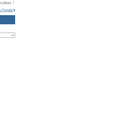
n difetto
u Funaki