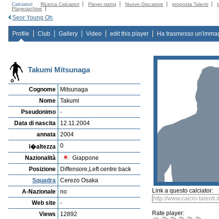
Calciatori
Ricerca Calciatori
Player rating
Nuovo Giocatore
proposta Talenti
Playerarchive
Seor Young Oh
Profile
Club
Gallery
Video
edit this player
Ha trasmesso un'imma
Takumi Mitsunaga
Cognome
Mitsunaga
Nome
Takumi
Pseudonimo
-
Data di nascita
12.11.2004
annata
2004
0
l�altezza
Nazionalità
Giappone
Posizione
Diffensore,Left centre back
Squadra
Cerezo Osaka
Link a questo calciator:
A-Nazionale
no
Web site
-
Rate player:
Views
12892