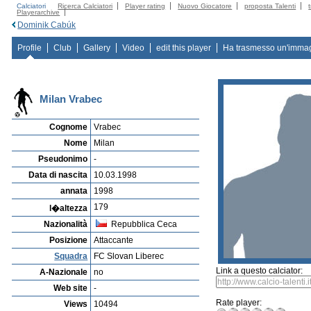
Calciatori
Ricerca Calciatori
Player rating
Nuovo Giocatore
proposta Talenti
Playerarchive
Dominik Cabúk
Profile
Club
Gallery
Video
edit this player
Ha trasmesso un'imma
Milan Vrabec
Cognome
Vrabec
Nome
Milan
Pseudonimo
-
Data di nascita
10.03.1998
annata
1998
179
l�altezza
Nazionalità
Repubblica Ceca
Posizione
Attaccante
Squadra
FC Slovan Liberec
Link a questo calciator:
A-Nazionale
no
Web site
-
Rate player:
Views
10494