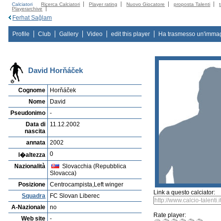
Calciatori
Ricerca Calciatori
Player rating
Nuovo Giocatore
proposta Talenti
Playerarchive
Ferhat Sağlam
Profile
Club
Gallery
Video
edit this player
Ha trasmesso un'imma
David Horňáček
Cognome
Horňáček
Nome
David
Pseudonimo
-
Data di
11.12.2002
nascita
annata
2002
0
l�altezza
Nazionalità
Slovacchia (Repubblica
Slovacca)
Posizione
Centrocampista,Left winger
Link a questo calciator:
Squadra
FC Slovan Liberec
A-Nazionale
no
Rate player:
Web site
-