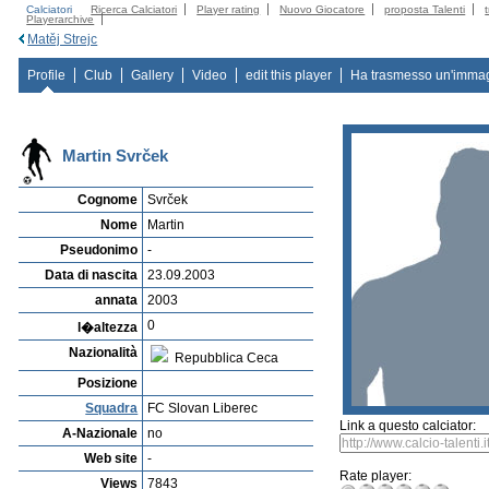
Calciatori
Ricerca Calciatori
Player rating
Nuovo Giocatore
proposta Talenti
Playerarchive
Matěj Strejc
Profile
Club
Gallery
Video
edit this player
Ha trasmesso un'imma
Martin Svrček
Cognome
Svrček
Nome
Martin
Pseudonimo
-
Data di nascita
23.09.2003
annata
2003
0
l�altezza
Nazionalità
Repubblica Ceca
Posizione
Squadra
FC Slovan Liberec
Link a questo calciator:
A-Nazionale
no
Web site
-
Rate player:
Views
7843