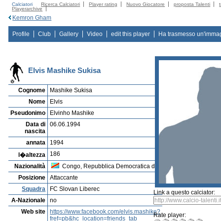
Calciatori
Ricerca Calciatori
Player rating
Nuovo Giocatore
proposta Talenti
Playerarchive
Kemron Gham
Profile
Club
Gallery
Video
edit this player
Ha trasmesso un'imma
Elvis Mashike Sukisa
Cognome
Mashike Sukisa
Nome
Elvis
Pseudonimo
Elvinho Mashike
Data di
06.06.1994
nascita
annata
1994
186
l�altezza
Nazionalità
Congo, Repubblica Democratica del
Posizione
Attaccante
Squadra
FC Slovan Liberec
Link a questo calciator:
A-Nazionale
no
Web site
https://www.facebook.com/elvis.mashike?
Rate player:
fref=pb&hc_location=friends_tab