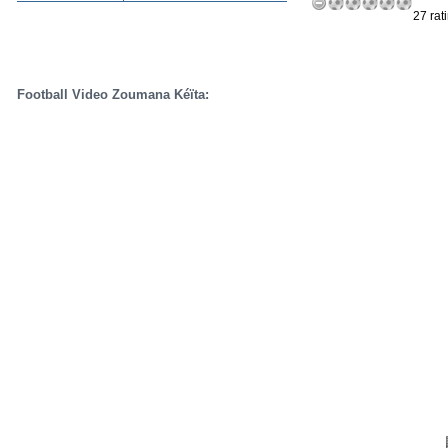
27 rat
Football Video Zoumana Kéïta: