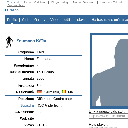
Calciatori
Ricerca Calciatori
Player rating
Nuovo Giocatore
proposta Talenti
Playerarchive
Crespo
Profile
Club
Gallery
Video
edit this player
Ha trasmesso un'imma
Zoumana Kéïta
Cognome
Kéïta
Nome
Zoumana
Pseudonimo
-
Data di nascita
16.11.2005
annata
2005
189
l�altezza
Nazionalità
Germania,
Mali
Posizione
Diffensore,Centre back
Squadra
RSC Anderlecht
Link a questo calciator:
A-Nazionale
no
Web site
-
Rate player:
Views
21013