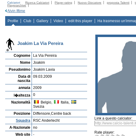
Calciatori
Ricerca Calciatori
Player rating
Nuovo Giocatore
proposta Talenti
Playerarchive
Alvin Iftime
Profile
Club
Gallery
Video
edit this player
Ha trasmesso un'imma
Joakim La Via Pereira
Cognome
La Via Pereira
Nome
Joakim
Pseudonimo
Joakim Lavia
Data di
09.03.2009
nascita
annata
2009
0
l�altezza
Nazionalità
Belgio,
Italia,
Svezia
Posizione
Diffensore,Centre back
Link a questo calciator:
Squadra
RSC Anderlecht
A-Nazionale
no
Rate player:
Web site
-