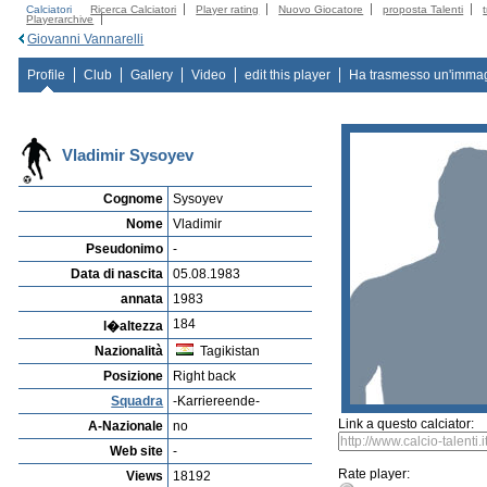
Calciatori
Ricerca Calciatori
Player rating
Nuovo Giocatore
proposta Talenti
Playerarchive
Giovanni Vannarelli
Profile
Club
Gallery
Video
edit this player
Ha trasmesso un'imma
Vladimir Sysoyev
Cognome
Sysoyev
Nome
Vladimir
Pseudonimo
-
Data di nascita
05.08.1983
annata
1983
184
l�altezza
Nazionalità
Tagikistan
Posizione
Right back
Squadra
-Karriereende-
Link a questo calciator:
A-Nazionale
no
Web site
-
Rate player:
Views
18192