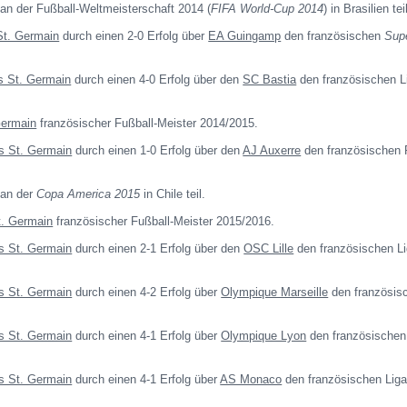
 an der Fußball-Weltmeisterschaft 2014 (
FIFA World-Cup 2014
) in Brasilien tei
St. Germain
durch einen 2-0 Erfolg über
EA Guingamp
den französischen
Sup
s St. Germain
durch einen 4-0 Erfolg über den
SC Bastia
den französischen L
Germain
französischer Fußball-Meister 2014/2015.
s St. Germain
durch einen 1-0 Erfolg über den
AJ Auxerre
den französischen 
 an der
Copa America 2015
in Chile teil.
t. Germain
französischer Fußball-Meister 2015/2016.
s St. Germain
durch einen 2-1 Erfolg über den
OSC Lille
den französischen L
s St. Germain
durch einen 4-2 Erfolg über
Olympique Marseille
den französis
s St. Germain
durch einen 4-1 Erfolg über
Olympique Lyon
den französischen
s St. Germain
durch einen 4-1 Erfolg über
AS Monaco
den französischen Liga