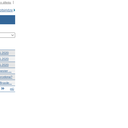
n difetto
tsiridze
6.2020
6.2020
5.2020
ester ...
arcelona?
rasile...
più