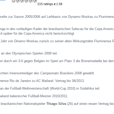
215 ratings ø 1.58
elte zur Saison 2005/2006 auf Leihbasis von Dynamo Moskau zu Fluminens
nga in den vorläufigen Kader der brasilianischen Selecao für die Copa Ameri
rd später für die Copa America nicht berücksichtigt.
 Jahr von Dinamo Moskau zurück zu seiner alten Wirkungstätte Fluminense R
n an den Olympischen Spielen 2008 teil.
ien durch ein 3-0 gegen Belgien im Spiel um Platz 3 die Bronemedaille bei den
chten Innenverteidiger des
Campeonato Brasileiro 2008
gewählt.
ense Rio de Janeiro zu AC Mailand. Vertrag bis 06/2013.
 an der Fußball-Weltmeisterschaft (World-Cup 2010) in Südafrika teil.
land italienischer Fußball-Meister 2010/2011.
brasilianischen Nationalspieler
Thiago Silva
(26) auf einen neuen Vertrag bi