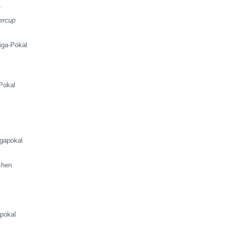
l.
ercup
iga-Pokal
Pokal
igapokal
chen
pokal