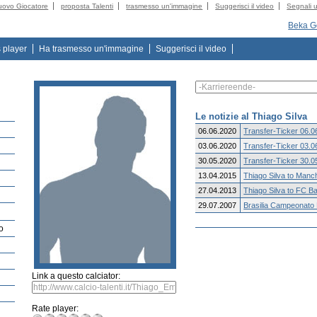
uovo Giocatore
proposta Talenti
trasmesso un'immagine
Suggerisci il video
Segnali u
Beka Go
s player
Ha trasmesso un'immagine
Suggerisci il video
Le notizie al Thiago Silva
06.06.2020
Transfer-Ticker 06.0
03.06.2020
Transfer-Ticker 03.0
30.05.2020
Transfer-Ticker 30.0
13.04.2015
Thiago Silva to Manch
27.04.2013
Thiago Silva to FC B
29.07.2007
Brasilia Campeonato B
o
Link a questo calciator:
Rate player: