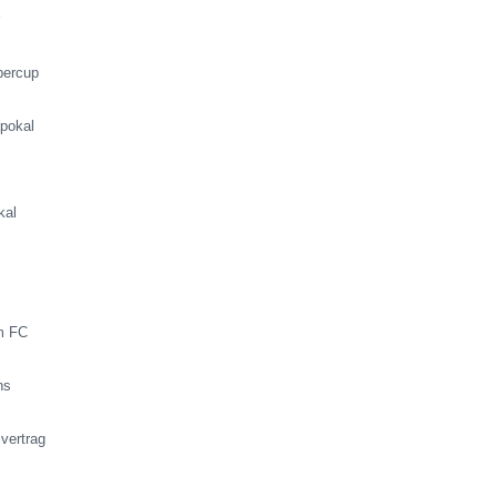
r
percup
pokal
kal
im FC
ns
vertrag