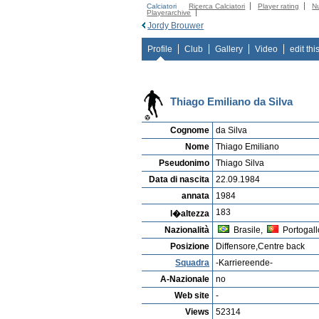
Calciatori
Ricerca Calciatori
Player rating
N
Playerarchive
Jordy Brouwer
Profile
Club
Gallery
Video
edit thi
Thiago Emiliano da Silva
Cognome
da Silva
Nome
Thiago Emiliano
Pseudonimo
Thiago Silva
Data di nascita
22.09.1984
annata
1984
183
l�altezza
Nazionalità
Brasile,
Portogall
Posizione
Diffensore,Centre back
Squadra
-Karriereende-
A-Nazionale
no
Web site
-
Views
52314