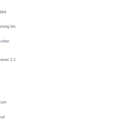
oppa
erung bis
schen
einer 2:1
 zum
kal