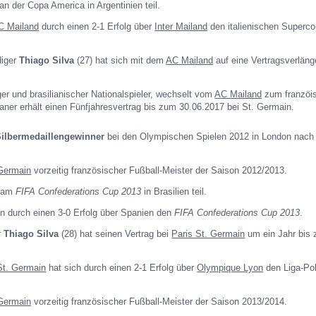
an der Copa America in Argentinien teil.
C Mailand
durch einen 2-1 Erfolg über
Inter Mailand
den italienischen Superc
diger
Thiago Silva
(27) hat sich mit dem
AC Mailand
auf eine Vertragsverläng
ger und brasilianischer Nationalspieler, wechselt vom
AC Mailand
zum franzöi
lianer erhält einen Fünfjahresvertrag bis zum 30.06.2017 bei St. Germain.
Silbermedaillengewinner
bei den Olympischen Spielen 2012 in London nach 
 Germain
vorzeitig französischer Fußball-Meister der Saison 2012/2013.
n am
FIFA Confederations Cup 2013
in Brasilien teil.
en durch einen 3-0 Erfolg über Spanien den
FIFA Confederations Cup 2013
.
r
Thiago Silva
(28) hat seinen Vertrag bei
Paris St. Germain
um ein Jahr bis
St. Germain
hat sich durch einen 2-1 Erfolg über
Olympique Lyon
den Liga-Po
 Germain
vorzeitig französischer Fußball-Meister der Saison 2013/2014.