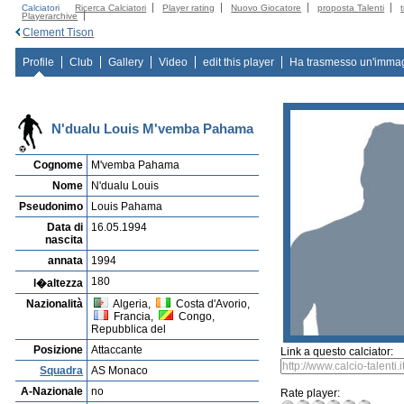
Calciatori
Ricerca Calciatori
Player rating
Nuovo Giocatore
proposta Talenti
Playerarchive
Clement Tison
Profile
Club
Gallery
Video
edit this player
Ha trasmesso un'imma
N'dualu Louis M'vemba Pahama
Cognome
M'vemba Pahama
Nome
N'dualu Louis
Pseudonimo
Louis Pahama
Data di
16.05.1994
nascita
annata
1994
180
l�altezza
Nazionalità
Algeria,
Costa d'Avorio,
Francia,
Congo,
Repubblica del
Posizione
Attaccante
Link a questo calciator:
Squadra
AS Monaco
A-Nazionale
no
Rate player: