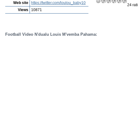
Web site
https://twitter.com/loulou_baby10
24 rat
Views
10871
Football Video N'dualu Louis M'vemba Pahama: