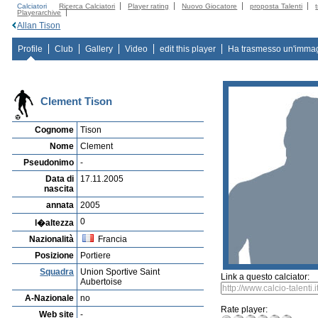
Calciatori
Ricerca Calciatori
Player rating
Nuovo Giocatore
proposta Talenti
Playerarchive
Allan Tison
Profile
Club
Gallery
Video
edit this player
Ha trasmesso un'imma
Clement Tison
Cognome
Tison
Nome
Clement
Pseudonimo
-
Data di
17.11.2005
nascita
annata
2005
0
l�altezza
Nazionalità
Francia
Posizione
Portiere
Squadra
Union Sportive Saint
Link a questo calciator:
Aubertoise
A-Nazionale
no
Rate player:
Web site
-