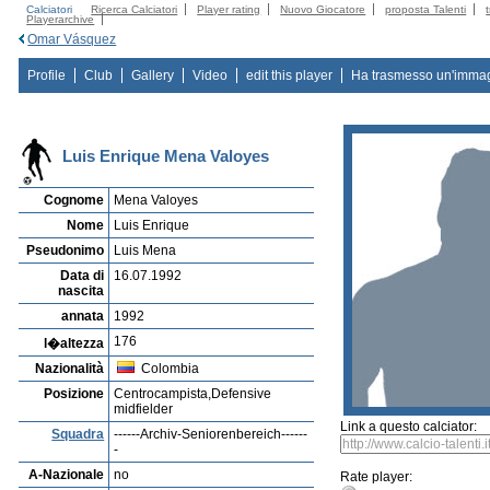
Calciatori
Ricerca Calciatori
Player rating
Nuovo Giocatore
proposta Talenti
Playerarchive
Omar Vásquez
Profile
Club
Gallery
Video
edit this player
Ha trasmesso un'imma
Luis Enrique Mena Valoyes
Cognome
Mena Valoyes
Nome
Luis Enrique
Pseudonimo
Luis Mena
Data di
16.07.1992
nascita
annata
1992
176
l�altezza
Nazionalità
Colombia
Posizione
Centrocampista,Defensive
midfielder
Link a questo calciator:
Squadra
------Archiv-Seniorenbereich------
-
A-Nazionale
no
Rate player: