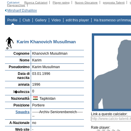
Calciatori
Ricerca Calciatori
Player rating
Nuovo Giocatore
proposta Talenti
Playerarchive
Mirsharif Dzhalilov
Profile
Club
Gallery
Video
edit this player
Ha trasmesso un'imma
Karim Khanovich Musullman
Cognome
Khanovich Musullman
Nome
Karim
Pseudonimo
Karim Musullman
Data di
03.01.1996
nascita
annata
1996
0
l�altezza
Nazionalità
Tagikistan
Posizione
Portiere
Squadra
------Archiv-Seniorenbereich-----
Link a questo calciator:
--
A-Nazionale
no
Rate player:
Web site
-