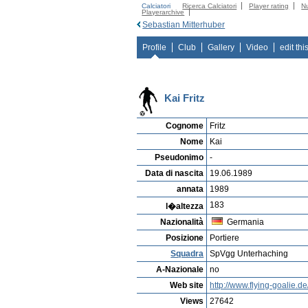
Calciatori
Ricerca Calciatori
Player rating
N
Playerarchive
Sebastian Mitterhuber
Profile
Club
Gallery
Video
edit thi
Kai Fritz
Cognome
Fritz
Nome
Kai
Pseudonimo
-
Data di nascita
19.06.1989
annata
1989
183
l�altezza
Nazionalità
Germania
Posizione
Portiere
Squadra
SpVgg Unterhaching
A-Nazionale
no
Web site
http://www.flying-goalie.de
Views
27642