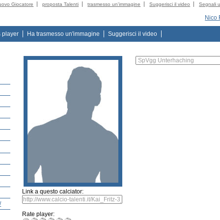
uovo Giocatore
proposta Talenti
trasmesso un'immagine
Suggerisci il video
Segnali u
Nico 
s player
Ha trasmesso un'immagine
Suggerisci il video
Link a questo calciator:
/
Rate player: