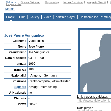
Calciatori
Ricerca Calciatori
Player rating
Nuovo Giocatore
proposta Talenti
Playerarchive
Djalma
Profile
Club
Gallery
Video
edit this player
Ha trasmesso un'imma
José Pierre Vunguidica
Cognome
Vunguidica
Nome
José Pierre
Pseudonimo
Joe Vunguidica
Data di nascita
03.01.1990
annata
1990
186
l�altezza
Nazionalità
Angola,
Germania
Posizione
Centrocampista,Left midfielder
Squadra
SpVgg Unterhaching
A-Nazionale
no
Link a questo calciator:
Web site
-
Views
20572
Rate player: