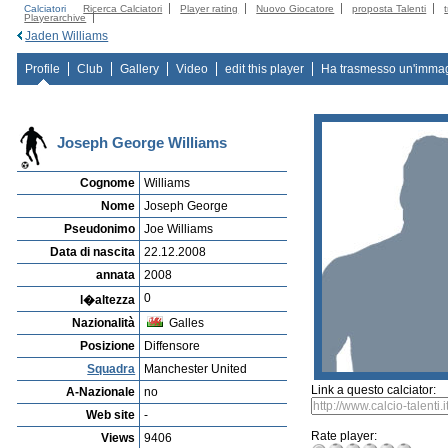
Calciatori
Ricerca Calciatori
Player rating
Nuovo Giocatore
proposta Talenti
Playerarchive
Jaden Williams
Profile
Club
Gallery
Video
edit this player
Ha trasmesso un'imma
Joseph George Williams
Cognome
Williams
Nome
Joseph George
Pseudonimo
Joe Williams
Data di nascita
22.12.2008
annata
2008
0
l�altezza
Nazionalità
Galles
Posizione
Diffensore
Squadra
Manchester United
Link a questo calciator:
A-Nazionale
no
Web site
-
Rate player:
Views
9406