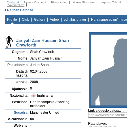
Calciatori
Ricerca Calciatori
Player rating
Nuovo Giocatore
proposta Talenti
Playerarchive
Neithan Barbosa
Profile
Club
Gallery
Video
edit this player
Ha trasmesso un'imma
Jariyah Zain Hussain Shah
Crawforth
Cognome
Shah Crawforth
Nome
Jariyah Zain Hussain
Pseudonimo
Jariah Shah
Data di
02.04.2008
nascita
annata
2008
0
l�altezza
Nazionalità
Inghilterra
Posizione
Centrocampista,Attacking
midfielder
Link a questo calciator:
Squadra
Manchester United
A-Nazionale
no
Rate player:
Web site
-