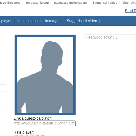
uovo Giocatore
proposta Talenti
trasmesso un'immagine
Suggerisci il video
Segnali u
Brad 
s player
Ha trasmesso un'immagine
Suggerisci il video
e
Link a questo calciator:
Rate player: