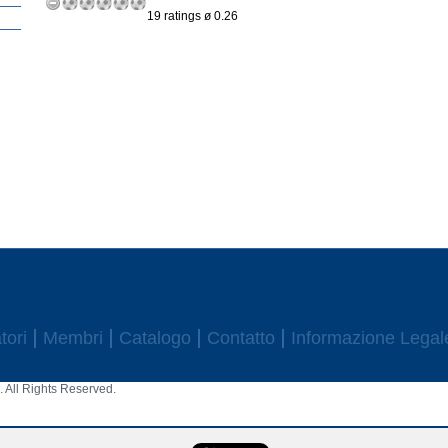
19 ratings ø 0.26
tori
Membri
Catalogo
Contatto
Informazione Legal
 All Rights Reserved.
aw