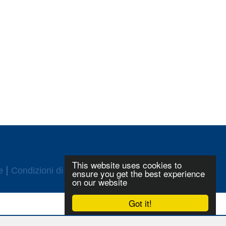
This website uses cookies to
e
Condizioni di utilizzo
Login
ensure you get the best experience
on our website
Got it!