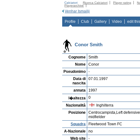
Calciatori
Ricerca Calciatori
Player rating
N
Playerarchive
Venhar Ismailji
Profile
Club
Gallery
Video
edit thi
Conor Smith
Cognome
Smith
Nome
Conor
Pseudonimo
-
Data di
07.01.1997
nascita
annata
1997
0
l�altezza
Nazionalità
Inghilterra
Posizione
Centrocampista,Left defensiv
midfielder
Squadra
Fleetwood Town FC
A-Nazionale
no
Web site
-