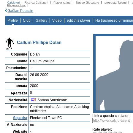
Calciatori
Ricerca Calciatori
Player rating
Nuovo Giocatore
proposta Talenti
Playerarchive
Gaëtan Poussin
Profile
Club
Gallery
Video
edit this player
Ha trasmesso un'imma
Callum Phillipe Dolan
Cognome
Dolan
Nome
Callum Phillipe
Pseudonimo
-
Data di
26.09.2000
nascita
annata
2000
0
l�altezza
Nazionalità
Samoa Americane
Posizione
Centrocampista,Attaccante,Attacking
midfielder
Link a questo calciator:
Squadra
Fleetwood Town FC
A-Nazionale
no
Rate player:
Web site
-