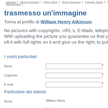
Calciatori
Ricerca Calciatori
Player rating
Nuovo Giocatore
proposta Talenti
Playerarchive
trasmesso un'immagine
Torna al profilo di
William Henry Atkinson
No pictures with copyrights, URL's, E-Mails, tele
With uploading the picture you guarantee us that 
oft it with full rights on it and give us the right, to p
I vostri particolari
*
Nome
*
Cognome
*
E-mail
Particolare del talento
William Henry
Nome