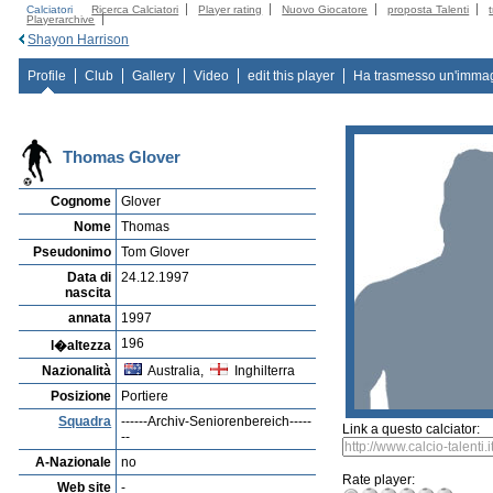
Calciatori
Ricerca Calciatori
Player rating
Nuovo Giocatore
proposta Talenti
Playerarchive
Shayon Harrison
Profile
Club
Gallery
Video
edit this player
Ha trasmesso un'imma
Thomas Glover
Cognome
Glover
Nome
Thomas
Pseudonimo
Tom Glover
Data di
24.12.1997
nascita
annata
1997
196
l�altezza
Nazionalità
Australia,
Inghilterra
Posizione
Portiere
Squadra
------Archiv-Seniorenbereich-----
Link a questo calciator:
--
A-Nazionale
no
Rate player:
Web site
-