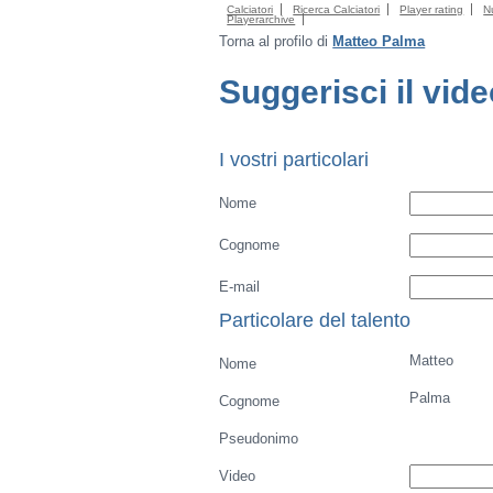
Calciatori
Ricerca Calciatori
Player rating
N
Playerarchive
Torna al profilo di
Matteo Palma
Suggerisci il vid
I vostri particolari
Nome
Cognome
E-mail
Particolare del talento
Matteo
Nome
Palma
Cognome
Pseudonimo
Video