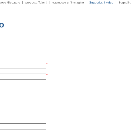
uovo Giocatore
proposta Talenti
trasmesso un'immagine
Suggerisci il video
Segnali u
eo
*
*