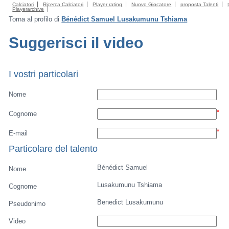
Calciatori
Ricerca Calciatori
Player rating
Nuovo Giocatore
proposta Talenti
Playerarchive
Torna al profilo di
Bénédict Samuel Lusakumunu Tshiama
Suggerisci il video
I vostri particolari
Nome
*
Cognome
*
E-mail
Particolare del talento
Bénédict Samuel
Nome
Lusakumunu Tshiama
Cognome
Benedict Lusakumunu
Pseudonimo
Video