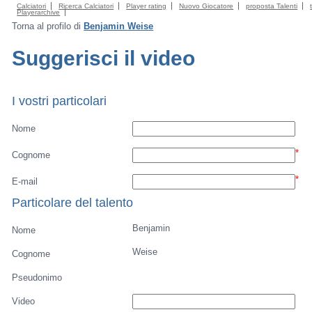
Calciatori
Ricerca Calciatori
Player rating
Nuovo Giocatore
proposta Talenti
Playerarchive
Torna al profilo di
Benjamin Weise
Suggerisci il video
I vostri particolari
Nome
*
Cognome
*
E-mail
Particolare del talento
Benjamin
Nome
Weise
Cognome
Pseudonimo
Video