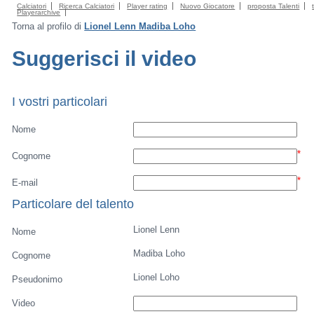
Calciatori
Ricerca Calciatori
Player rating
Nuovo Giocatore
proposta Talenti
Playerarchive
Torna al profilo di
Lionel Lenn Madiba Loho
Suggerisci il video
I vostri particolari
Nome
*
Cognome
*
E-mail
Particolare del talento
Lionel Lenn
Nome
Madiba Loho
Cognome
Lionel Loho
Pseudonimo
Video