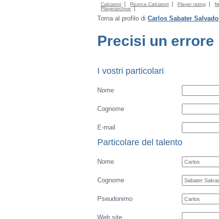
Calciatori
Ricerca Calciatori
Player rating
N
Playerarchive
Torna al profilo di
Carlos Sabater Salvado
Precisi un errore
I vostri particolari
Nome
Cognome
E-mail
Particolare del talento
Nome
Cognome
Pseudonimo
Web site