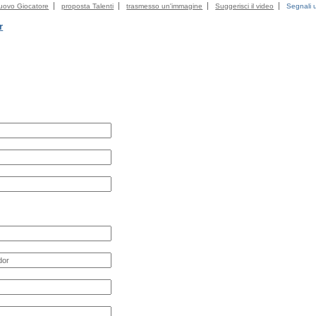
uovo Giocatore
proposta Talenti
trasmesso un'immagine
Suggerisci il video
Segnali u
r