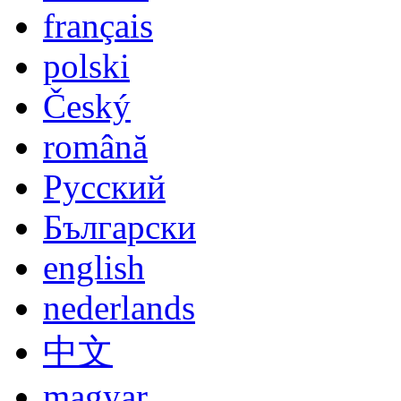
français
polski
Český
română
Русский
Български
english
nederlands
中文
magyar