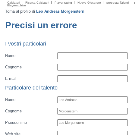
Calciatori
Ricerca Calciatori
Player rating
Nuovo Giocatore
proposta Talenti
Playerarchive
Torna al profilo di
Leo Andreas Morgenstern
Precisi un errore
I vostri particolari
Nome
Cognome
E-mail
Particolare del talento
Nome
Cognome
Pseudonimo
Web site