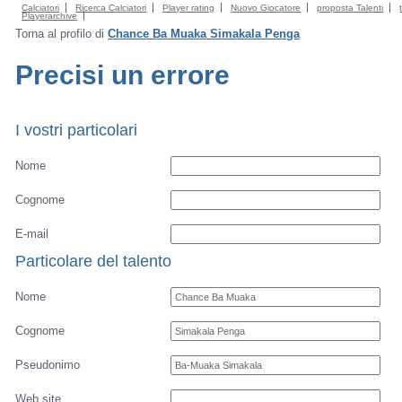
Calciatori
Ricerca Calciatori
Player rating
Nuovo Giocatore
proposta Talenti
Playerarchive
Torna al profilo di
Chance Ba Muaka Simakala Penga
Precisi un errore
I vostri particolari
Nome
Cognome
E-mail
Particolare del talento
Nome
Cognome
Pseudonimo
Web site