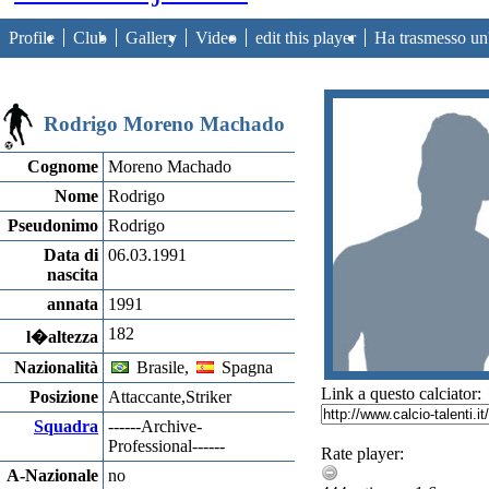
Profile
Club
Gallery
Video
edit this player
Ha trasmesso u
Rodrigo Moreno Machado
Cognome
Moreno Machado
Nome
Rodrigo
Pseudonimo
Rodrigo
Data di
06.03.1991
nascita
annata
1991
182
l�altezza
Nazionalità
Brasile,
Spagna
Link a questo calciator:
Posizione
Attaccante,Striker
Squadra
------Archive-
Professional------
Rate player:
A-Nazionale
no