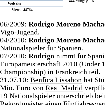
444 ratings ø 1.6
Web site
-
Views
44764
06/2009:
Rodrigo Moreno Macha
Vigo-Jugend.
04/2010:
Rodrigo Moreno Macha
Nationalspieler für Spanien.
07/2010:
Rodrigo
nimmt für Spani
Europameisterschaft 2010 (Under 
Championship) in Frankreich teil
31.07.10:
Benfica Lissabon
hat St
Mio. Euro von
Real Madrid
verpfli
19 Nationalspieler unterschrieb be
Rekordmeister einen Fünfjahresver