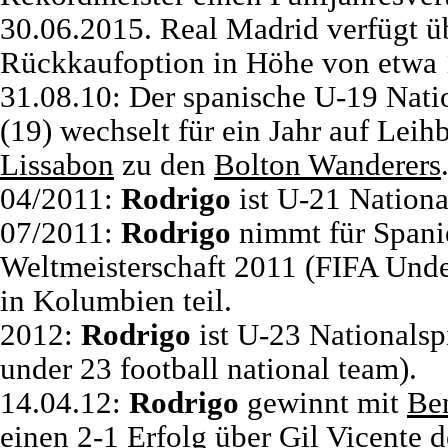
30.06.2015. Real Madrid verfügt ü
Rückkaufoption in Höhe von etwa 
31.08.10: Der spanische U-19 Nati
(19) wechselt für ein Jahr auf Leih
Lissabon
zu den
Bolton Wanderers
04/2011:
Rodrigo
ist U-21 Nationa
07/2011:
Rodrigo
nimmt für Spani
Weltmeisterschaft 2011 (FIFA Und
in Kolumbien teil.
2012:
Rodrigo
ist U-23 Nationalsp
under 23 football national team).
14.04.12:
Rodrigo
gewinnt mit
Be
einen 2-1 Erfolg über
Gil Vicente
d